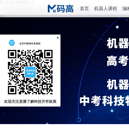
[!--temp. baiduTj--]
首页
机器人课程
编
x
欢迎关注直播了解科技升学政策