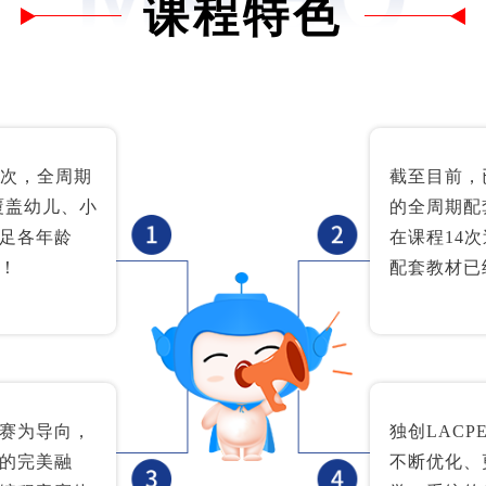
课程特色
4次，全周期
截至目前，
覆盖幼儿、小
的全周期配
足各年龄
在课程14
！
配套教材已
赛为导向，
独创LACP
的完美融
不断优化、